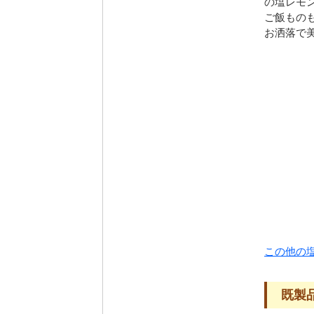
の塩レモ
ご飯もの
お洒落で
この他の
既製