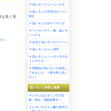
塩レモンクリームパスタ
塩レモンの手羽元オーブン
焼き
性も良く安
塩レモンのポテトサラダ
ペペロンチーノ風、塩レモ
ンパスタ
た。
ねぎと塩レモンチャーハン
塩レモンちらし寿司
塩レモンとジャガイモのホ
ットサラダ
既製品の塩レモンを味見し
てみました。（焼き肉と塩レ
モン）
塩レモンと美容と健康
レモンはビタミンCの宝
庫！美白・美肌効果大！
レモンのクエン酸が血圧の