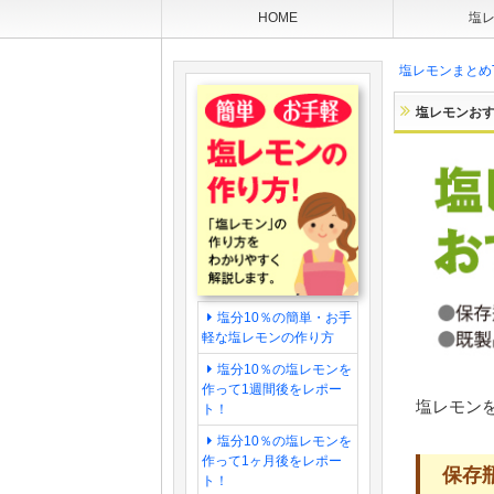
HOME
塩レ
塩レモンまとめ
塩レモンお
塩分10％の簡単・お手
軽な塩レモンの作り方
塩分10％の塩レモンを
作って1週間後をレポー
塩レモン
ト！
塩分10％の塩レモンを
作って1ヶ月後をレポー
保存
ト！