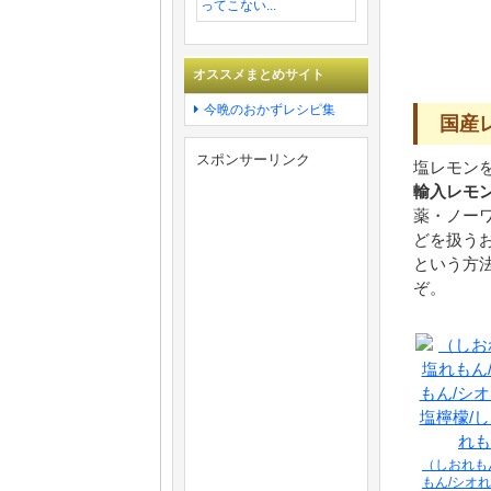
ってこない...
オススメまとめサイト
今晩のおかずレシピ集
国産
スポンサーリンク
塩レモン
輸入レモ
薬・ノー
どを扱う
という方
ぞ。
（しおれも
もん/シオれ