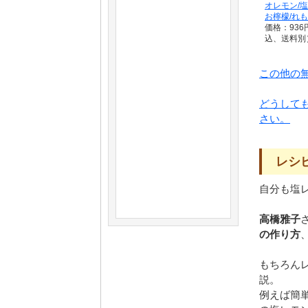
オレモン/塩
お檸檬/れも.
価格：936
込、送料別
この他の
どうして
さい。
レシ
自分も塩
高橋雅子
の作り方
もちろん
説。
例えば簡