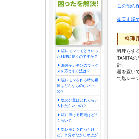
この他の
楽天市場
料理
料理をす
塩レモンってどういっ
た料理に使うのですか？
TANIT
計。
海外産レモンのワック
器を置い
スを落とす方法は？
で塩レモ
塩レモンを作る時の容
器はどんなものがいい
の？
塩の分量はどれくらい
入れたらいいの？
塩に漬ける期間はどの
くらい？
塩レモンを作ったけ
ど、水分がなかなか上が