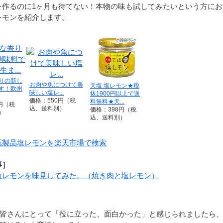
を作るのに1ヶ月も待てない！本物の味も試してみたいという方にお
レモンを紹介します。
りの新し
お肉や魚につけて美
天塩 塩レモン★税
す！欧州
味しい塩レ...
抜1900円以上で送
価格：550円（税
料無料★天...
円（税
込、送料別）
価格：398円（税
）
込、送料別）
既製品塩レモンを楽天市場で検索
事］
塩レモンを味見してみた。（焼き肉と塩レモン）
皆さんにとって「役に立った、面白かった」と感じられましたら