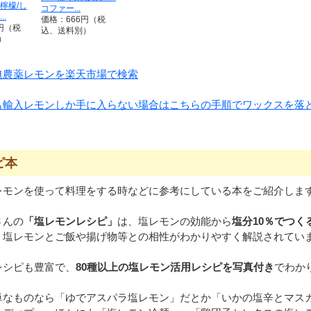
檸檬/し
コファー...
..
価格：666円（税
円（税
込、送料別）
）
無農薬レモンを楽天市場で検索
も輸入レモンしか手に入らない場合はこちらの手順でワックスを落
ピ本
レモンを使って料理をする時などに参考にしている本をご紹介しま
さんの
「塩レモンレシピ」
は、塩レモンの効能から
塩分10％でつく
、塩レモンとご飯や揚げ物等との相性がわかりやすく解説されてい
レシピも豊富で、
80種以上の塩レモン活用レシピを写真付き
でわか
単なものなら「ゆでアスパラ塩レモン」だとか「いかの塩辛とマス