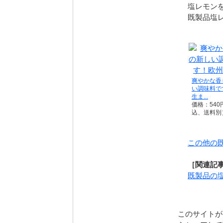
塩レモン
既製品塩
爽やかな香
い調味料で
生ま...
価格：540
込、送料別
この他の
［関連記
既製品の
このサイトが