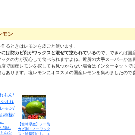
レモン
を作るときはレモンを皮ごと使います。
ンには防カビ剤がワックスと混ぜて塗られている
ので、できれば国
ワックの方が安心して食べられますよね。近所の大手スーパーか無
お店で国産レモンを探しても見つからない場合はインターネットで
法もあります。塩レモンにオススメの国産レモンを集めましたので
【宮崎県産】ノー防
ん/塩れ
カビ剤・ノーワック
もん/シ
ス・除草剤なし。エ