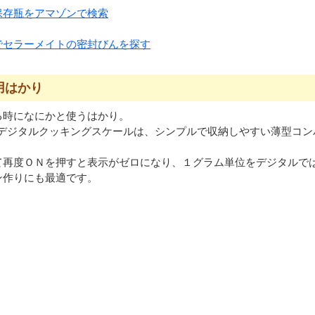
保存瓶をアマゾンで検索
でセラーメイトの密封びんを探す
用はかり
る時になにかと使うはかり。
Aのデジタルクッキングスケールは、シンプルで収納しやすい薄型コ
て再度ＯＮを押すと表示がゼロになり、１グラム単位をデジタルで
ン作りにも最適です。